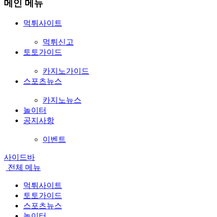
메인 메뉴
먹튀사이트
먹튀신고
토토가이드
카지노가이드
스포츠뉴스
카지노뉴스
놀이터
공지사항
이벤트
사이드바
전체
메뉴
먹튀사이트
토토가이드
스포츠뉴스
놀이터