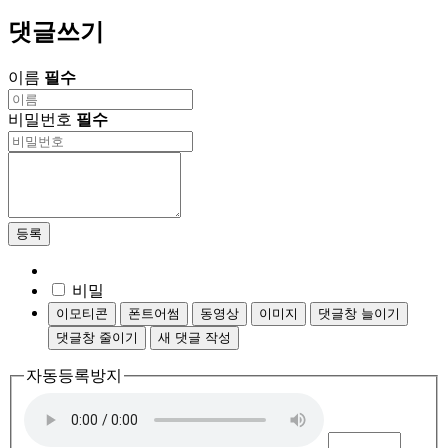
댓글쓰기
이름
필수
비밀번호
필수
등록
비밀
이모티콘
폰트어썸
동영상
이미지
댓글창 늘이기
댓글창 줄이기
새 댓글 작성
자동등록방지