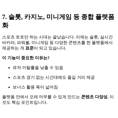
7. 슬롯, 카지노, 미니게임 등 종합 플랫폼
화
스포츠 토토만 하는 시대는 끝났습니다. 이제는 슬롯, 실시간
바카라, 파워볼, 미니게임 등 다양한 콘텐츠를 한 플랫폼에서
제공하는 게
표준
이 되고 있습니다.
이 기능이 중요한 이유는?
유저 이탈률을 낮출 수 있음
스포츠 경기 없는 시간대에도 즐길 거리 제공
보너스 활용 폭이 넓어짐
플랫폼 안에서 오래 머무를 수 있게 만드는
콘텐츠 다양성
, 이
것도 핵심 포인트입니다.