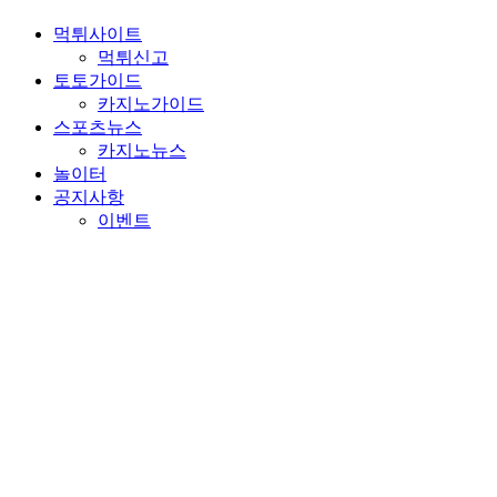
먹튀사이트
먹튀신고
토토가이드
카지노가이드
스포츠뉴스
카지노뉴스
놀이터
공지사항
이벤트