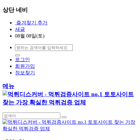
상단 네비
즐겨찾기 추가
새글
08월 08일(토)
로그인
회원가입
정보찾기
메뉴