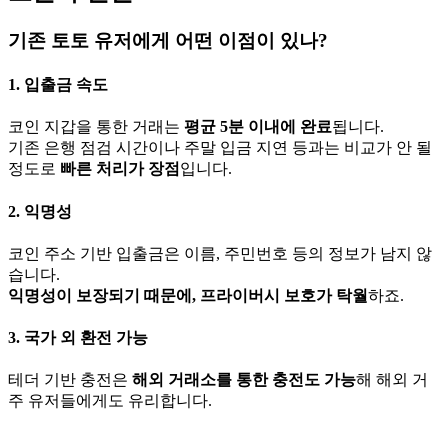
기존 토토 유저에게 어떤 이점이 있나?
1. 입출금 속도
코인 지갑을 통한 거래는
평균 5분 이내에 완료
됩니다.
기존 은행 점검 시간이나 주말 입금 지연 등과는 비교가 안 될
정도로
빠른 처리가 장점
입니다.
2. 익명성
코인 주소 기반 입출금은 이름, 주민번호 등의 정보가 남지 않
습니다.
익명성이 보장되기 때문에, 프라이버시 보호가 탁월
하죠.
3. 국가 외 환전 가능
테더 기반 충전은
해외 거래소를 통한 충전도 가능
해 해외 거
주 유저들에게도 유리합니다.