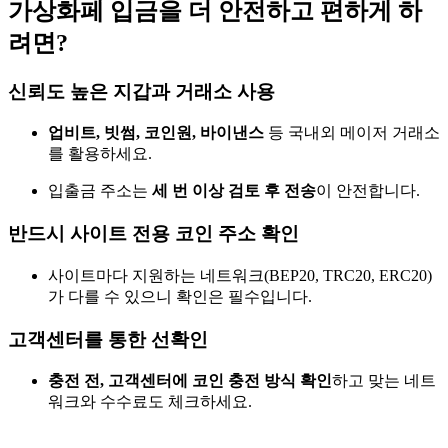
가상화페 입금을 더 안전하고 편하게 하
려면?
신뢰도 높은 지갑과 거래소 사용
업비트, 빗썸, 코인원, 바이낸스
등 국내외 메이저 거래소
를 활용하세요.
입출금 주소는
세 번 이상 검토 후 전송
이 안전합니다.
반드시 사이트 전용 코인 주소 확인
사이트마다 지원하는 네트워크(BEP20, TRC20, ERC20)
가 다를 수 있으니 확인은 필수입니다.
고객센터를 통한 선확인
충전 전, 고객센터에 코인 충전 방식 확인
하고 맞는 네트
워크와 수수료도 체크하세요.