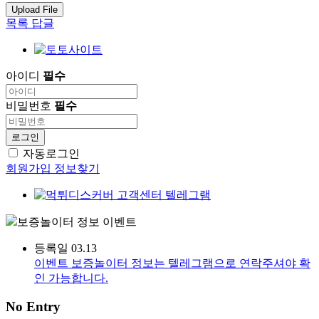
Upload File
목록
답글
아이디
필수
비밀번호
필수
로그인
자동로그인
회원가입
정보찾기
보증놀이터 정보
이벤트
등록일
03.13
이벤트
보증놀이터 정보는 텔레그램으로 연락주셔야 확
인 가능합니다.
No Entry