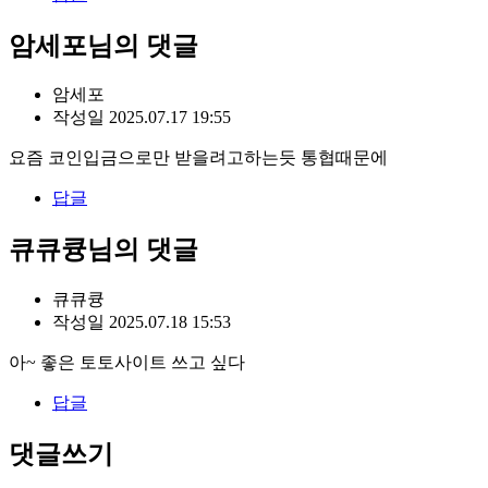
암세포님의 댓글
암세포
작성일
2025.07.17 19:55
요즘 코인입금으로만 받을려고하는듯 통협때문에
답글
큐큐큥님의 댓글
큐큐큥
작성일
2025.07.18 15:53
아~ 좋은 토토사이트 쓰고 싶다
답글
댓글쓰기