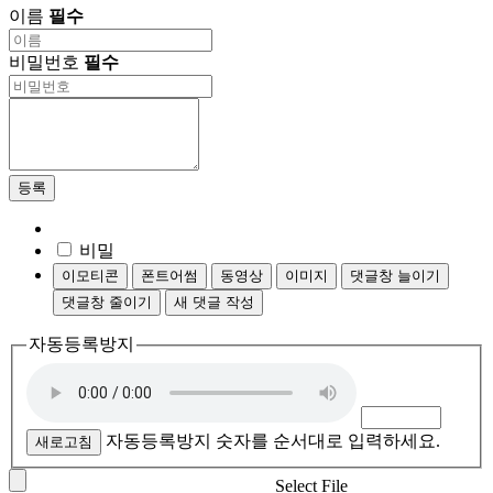
이름
필수
비밀번호
필수
등록
비밀
이모티콘
폰트어썸
동영상
이미지
댓글창 늘이기
댓글창 줄이기
새 댓글 작성
자동등록방지
자동등록방지 숫자를 순서대로 입력하세요.
새로고침
Select File