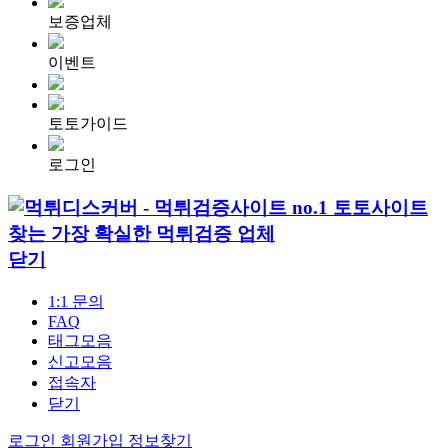
보증업체
이벤트
토토가이드
로그인
닫기
1:1 문의
FAQ
태그모음
신고모음
접속자
닫기
로그인
회원가입
정보찾기