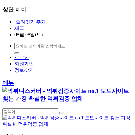
상단 네비
즐겨찾기 추가
새글
08월 08일(토)
로그인
회원가입
정보찾기
메뉴