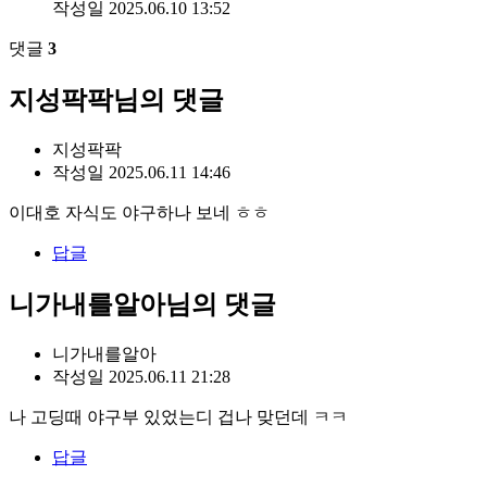
작성일
2025.06.10 13:52
댓글
3
지성팍팍님의 댓글
지성팍팍
작성일
2025.06.11 14:46
이대호 자식도 야구하나 보네 ㅎㅎ
답글
니가내를알아님의 댓글
니가내를알아
작성일
2025.06.11 21:28
나 고딩때 야구부 있었는디 겁나 맞던데 ㅋㅋ
답글