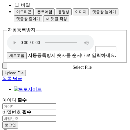
비밀
이모티콘
폰트어썸
동영상
이미지
댓글창 늘이기
댓글창 줄이기
새 댓글 작성
자동등록방지
자동등록방지 숫자를 순서대로 입력하세요.
새로고침
Select File
Upload File
목록
답글
아이디
필수
비밀번호
필수
로그인