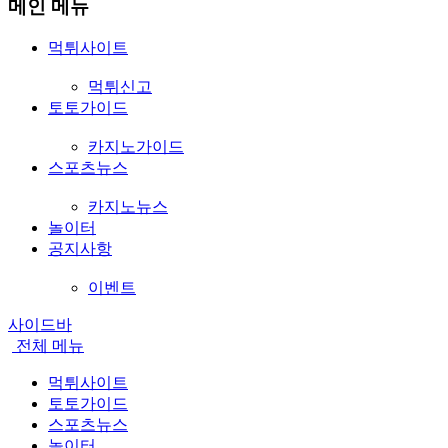
메인 메뉴
먹튀사이트
먹튀신고
토토가이드
카지노가이드
스포츠뉴스
카지노뉴스
놀이터
공지사항
이벤트
사이드바
전체
메뉴
먹튀사이트
토토가이드
스포츠뉴스
놀이터