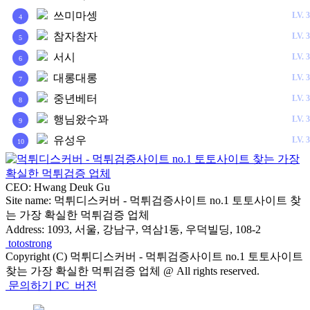
쓰미마셍
LV.
3
4
참자참자
LV.
3
5
서시
LV.
3
6
대롱대롱
LV.
3
7
중년베터
LV.
3
8
행님왔수꽈
LV.
3
9
유성우
LV.
3
10
CEO: Hwang Deuk Gu
Site name: 먹튀디스커버 - 먹튀검증사이트 no.1 토토사이트 찾
는 가장 확실한 먹튀검증 업체
Address: 1093, 서울, 강남구, 역삼1동, 우덕빌딩, 108-2
totostrong
Copyright (C) 먹튀디스커버 - 먹튀검증사이트 no.1 토토사이트
찾는 가장 확실한 먹튀검증 업체 @ All rights reserved.
문의하기
PC
버전