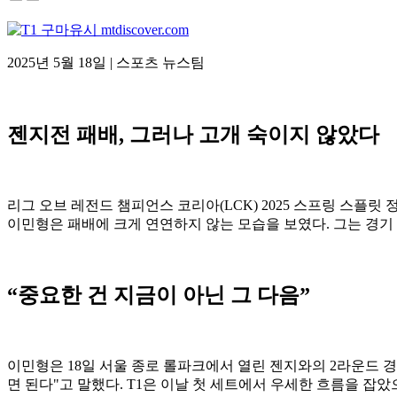
2025년 5월 18일 | 스포츠 뉴스팀
젠지전 패배, 그러나 고개 숙이지 않았다
리그 오브 레전드 챔피언스 코리아(LCK) 2025 스프링 스플릿
이민형은 패배에 크게 연연하지 않는 모습을 보였다. 그는 경기 
“중요한 건 지금이 아닌 그 다음”
이민형은 18일 서울 종로 롤파크에서 열린 젠지와의 2라운드 경
면 된다"고 말했다. T1은 이날 첫 세트에서 우세한 흐름을 잡