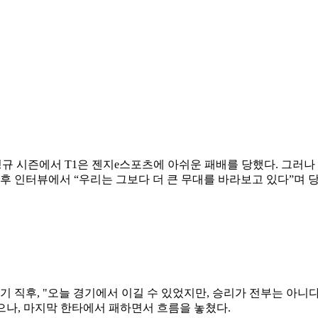
 정규 시즌에서 T1은 젠지e스포츠에 아쉬운 패배를 당했다. 그러나
후 인터뷰에서 “우리는 그보다 더 큰 무대를 바라보고 있다”며 
기 직후, "오늘 경기에서 이길 수 있었지만, 승리가 전부는 아니
았으나, 마지막 한타에서 패하면서 흐름을 놓쳤다.