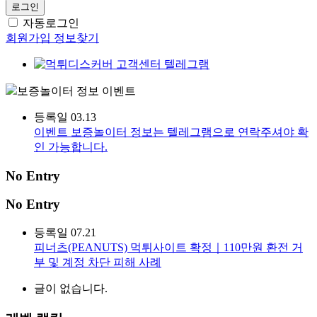
로그인
자동로그인
회원가입
정보찾기
보증놀이터 정보
이벤트
등록일
03.13
이벤트
보증놀이터 정보는 텔레그램으로 연락주셔야 확
인 가능합니다.
No Entry
No Entry
등록일
07.21
피너츠(PEANUTS) 먹튀사이트 확정｜110만원 환전 거
부 및 계정 차단 피해 사례
글이 없습니다.