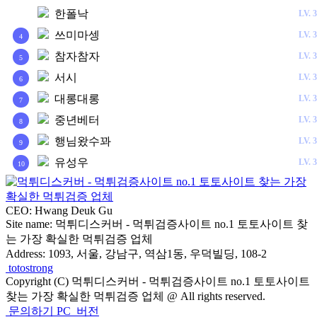
한폴낙
LV.
3
3
쓰미마셍
LV.
3
4
참자참자
LV.
3
5
서시
LV.
3
6
대롱대롱
LV.
3
7
중년베터
LV.
3
8
행님왔수꽈
LV.
3
9
유성우
LV.
3
10
CEO: Hwang Deuk Gu
Site name: 먹튀디스커버 - 먹튀검증사이트 no.1 토토사이트 찾
는 가장 확실한 먹튀검증 업체
Address: 1093, 서울, 강남구, 역삼1동, 우덕빌딩, 108-2
totostrong
Copyright (C) 먹튀디스커버 - 먹튀검증사이트 no.1 토토사이트
찾는 가장 확실한 먹튀검증 업체 @ All rights reserved.
문의하기
PC
버전