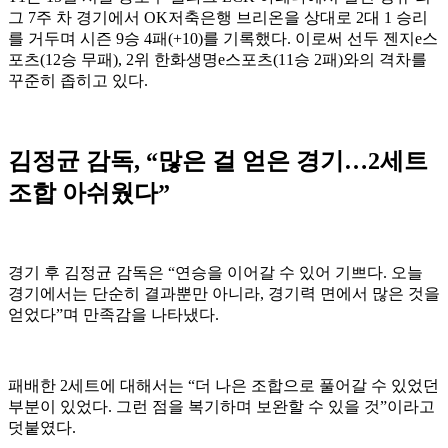
그 7주 차 경기에서 OK저축은행 브리온을 상대로 2대 1 승리
를 거두며 시즌 9승 4패(+10)를 기록했다. 이로써 선두 젠지e스
포츠(12승 무패), 2위 한화생명e스포츠(11승 2패)와의 격차를
꾸준히 좁히고 있다.
김정균 감독, “많은 걸 얻은 경기…2세트
조합 아쉬웠다”
경기 후 김정균 감독은 “연승을 이어갈 수 있어 기쁘다. 오늘
경기에서는 단순히 결과뿐만 아니라, 경기력 면에서 많은 것을
얻었다”며 만족감을 나타냈다.
패배한 2세트에 대해서는 “더 나은 조합으로 풀어갈 수 있었던
부분이 있었다. 그런 점을 복기하며 보완할 수 있을 것”이라고
덧붙였다.