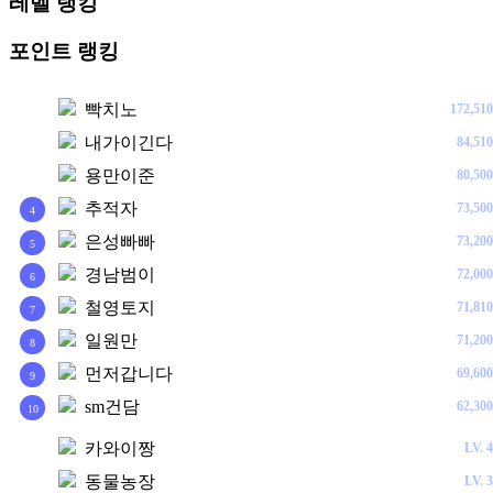
레벨 랭킹
포인트 랭킹
빡치노
172,510
1
내가이긴다
84,510
2
용만이준
80,500
3
추적자
73,500
4
은성빠빠
73,200
5
경남범이
72,000
6
철영토지
71,810
7
일원만
71,200
8
먼저갑니다
69,600
9
sm건담
62,300
10
카와이짱
LV.
4
1
동물농장
LV.
3
2