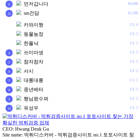
먼저갑니다
69,600
9
sm건담
62,300
10
카와이짱
LV.
4
1
동물농장
LV.
3
2
한폴낙
LV.
3
3
쓰미마셍
LV.
3
4
참자참자
LV.
3
5
서시
LV.
3
6
대롱대롱
LV.
3
7
중년베터
LV.
3
8
행님왔수꽈
LV.
3
9
유성우
LV.
3
10
CEO: Hwang Deuk Gu
Site name: 먹튀디스커버 - 먹튀검증사이트 no.1 토토사이트 찾