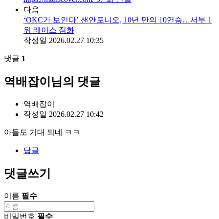
다음
‘OKC가 보인다’ 샌안토니오, 10년 만의 10연승…서부 1
위 레이스 점화
작성일
2026.02.27 10:35
댓글
1
역배잡이님의 댓글
역배잡이
작성일
2026.02.27 10:42
아들도 기대 되네 ㅋㅋ
답글
댓글쓰기
이름
필수
비밀번호
필수