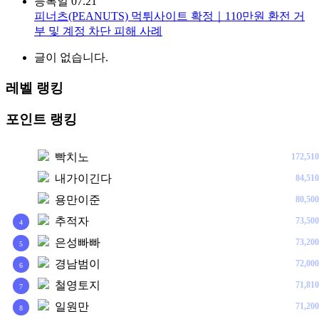
등록일
07.21
피너츠(PEANUTS) 먹튀사이트 확정｜110만원 환전 거
부 및 계정 차단 피해 사례
글이 없습니다.
레벨 랭킹
포인트 랭킹
빡치노
172,510
1
내가이긴다
84,510
2
용만이준
80,500
3
추적자
73,500
4
은성빠빠
73,200
5
경남범이
72,000
6
철영토지
71,810
7
일원만
71,200
8