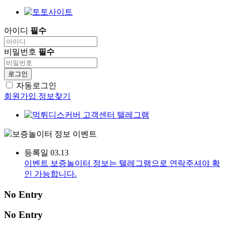
아이디
필수
비밀번호
필수
로그인
자동로그인
회원가입
정보찾기
보증놀이터 정보
이벤트
등록일
03.13
이벤트
보증놀이터 정보는 텔레그램으로 연락주셔야 확
인 가능합니다.
No Entry
No Entry