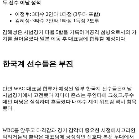
두 선수 이날 성적
이정후: 3타수 2안타 1타점 (3루타 포함)
김혜성: 3타수 2안타 1타점 1득점 2도루
김혜성은 시범경기 타율 5할을 기록하며공격 첨병으로서의 가
치를 끌어올렸다.일본 이동 후 대표팀에 합류할 예정이다.
한국계 선수들은 부진
반면 WBC 대표팀 합류가 예정된 일부 한국계 선수들은이날
시범경기에서 고전했다.저마이 존스는 무안타에 그쳤고,투수
데인 더닝은 실점하며 흔들렸다.내야수 셰이 위트컴 역시 침묵
했다.
WBC를 앞두고 타격감과 경기 감각이 중요한 시점에서코리안
빅리거들의 활약은 대표팀에 긍정적인 신호다.본선 무대에서