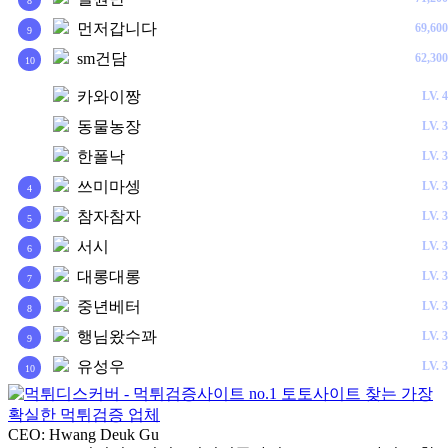
8
먼저갑니다
69,600
9
sm건담
62,300
10
카와이짱
LV.
4
1
동물농장
LV.
3
2
한폴낙
LV.
3
3
쓰미마셍
LV.
3
4
참자참자
LV.
3
5
서시
LV.
3
6
대롱대롱
LV.
3
7
중년베터
LV.
3
8
행님왔수꽈
LV.
3
9
유성우
LV.
3
10
CEO: Hwang Deuk Gu