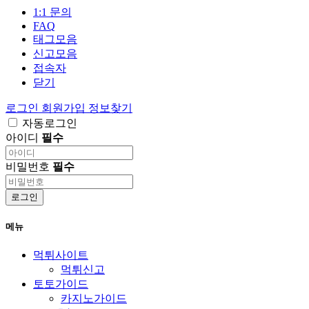
1:1 문의
FAQ
태그모음
신고모음
접속자
닫기
로그인
회원가입
정보찾기
자동로그인
아이디
필수
비밀번호
필수
로그인
메뉴
먹튀사이트
먹튀신고
토토가이드
카지노가이드