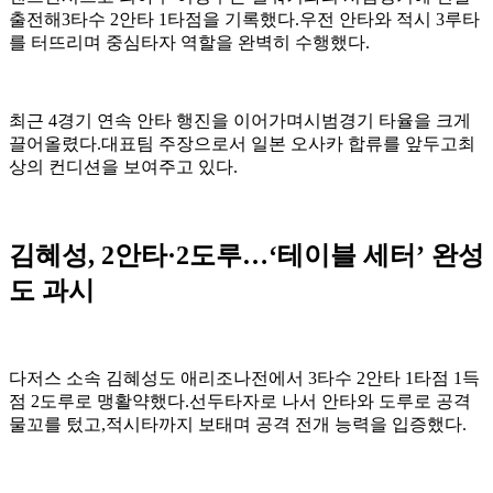
출전해3타수 2안타 1타점을 기록했다.우전 안타와 적시 3루타
를 터뜨리며 중심타자 역할을 완벽히 수행했다.
최근 4경기 연속 안타 행진을 이어가며시범경기 타율을 크게
끌어올렸다.대표팀 주장으로서 일본 오사카 합류를 앞두고최
상의 컨디션을 보여주고 있다.
김혜성, 2안타·2도루…‘테이블 세터’ 완성
도 과시
다저스 소속 김혜성도 애리조나전에서 3타수 2안타 1타점 1득
점 2도루로 맹활약했다.선두타자로 나서 안타와 도루로 공격
물꼬를 텄고,적시타까지 보태며 공격 전개 능력을 입증했다.