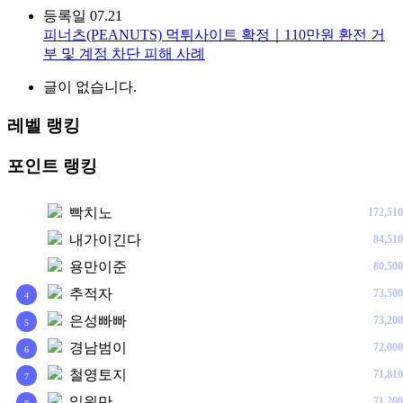
등록일
07.21
피너츠(PEANUTS) 먹튀사이트 확정｜110만원 환전 거
부 및 계정 차단 피해 사례
글이 없습니다.
레벨 랭킹
포인트 랭킹
빡치노
172,510
1
내가이긴다
84,510
2
용만이준
80,500
3
추적자
73,500
4
은성빠빠
73,200
5
경남범이
72,000
6
철영토지
71,810
7
일원만
71,200