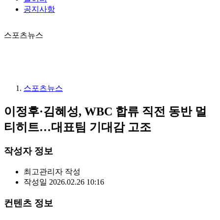
공지사항
스포츠뉴스
스포츠뉴스
이정후·김혜성, WBC 합류 직전 동반 멀
티히트…대표팀 기대감 고조
작성자 정보
최고관리자
작성
작성일
2026.02.26 10:16
컨텐츠 정보