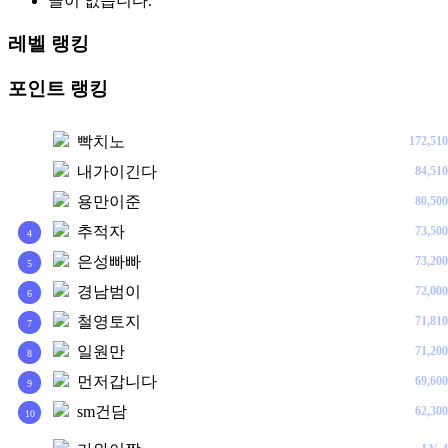
글이 없습니다.
레벨 랭킹
포인트 랭킹
빡치노
172,510
1
내가이긴다
84,510
2
용만이준
80,500
3
추적자
73,500
4
은성빠빠
73,200
5
경남범이
72,000
6
철영토지
71,810
7
일원만
71,200
8
먼저갑니다
69,600
9
sm건담
62,300
10