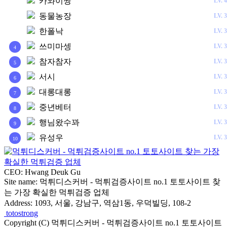
카와이짱
LV.
4
1
동물농장
LV.
3
2
한폴낙
LV.
3
3
쓰미마셍
LV.
3
4
참자참자
LV.
3
5
서시
LV.
3
6
대롱대롱
LV.
3
7
중년베터
LV.
3
8
행님왔수꽈
LV.
3
9
유성우
LV.
3
10
CEO: Hwang Deuk Gu
Site name: 먹튀디스커버 - 먹튀검증사이트 no.1 토토사이트 찾
는 가장 확실한 먹튀검증 업체
Address: 1093, 서울, 강남구, 역삼1동, 우덕빌딩, 108-2
totostrong
Copyright (C) 먹튀디스커버 - 먹튀검증사이트 no.1 토토사이트