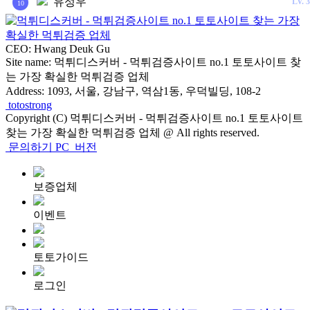
유성우
LV.
3
10
CEO: Hwang Deuk Gu
Site name: 먹튀디스커버 - 먹튀검증사이트 no.1 토토사이트 찾
는 가장 확실한 먹튀검증 업체
Address: 1093, 서울, 강남구, 역삼1동, 우덕빌딩, 108-2
totostrong
Copyright (C) 먹튀디스커버 - 먹튀검증사이트 no.1 토토사이트
찾는 가장 확실한 먹튀검증 업체 @ All rights reserved.
문의하기
PC
버전
보증업체
이벤트
토토가이드
로그인