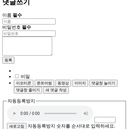
댓글쓰기
이름
필수
비밀번호
필수
등록
비밀
이모티콘
폰트어썸
동영상
이미지
댓글창 늘이기
댓글창 줄이기
새 댓글 작성
자동등록방지
자동등록방지 숫자를 순서대로 입력하세요.
새로고침