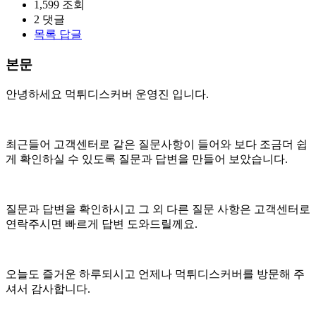
1,599
조회
2
댓글
목록
답글
본문
안녕하세요 먹튀디스커버 운영진 입니다.
최근들어 고객센터로 같은 질문사항이 들어와 보다 조금더 쉽
게 확인하실 수 있도록 질문과 답변을 만들어 보았습니다.
질문과 답변을 확인하시고 그 외 다른 질문 사항은 고객센터로
연락주시면 빠르게 답변 도와드릴께요.
오늘도 즐거운 하루되시고 언제나 먹튀디스커버를 방문해 주
셔서 감사합니다.