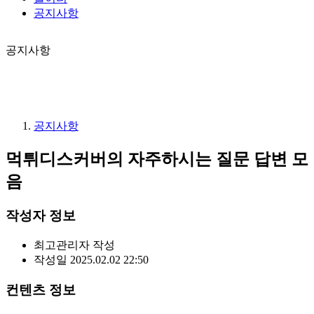
공지사항
공지사항
공지사항
먹튀디스커버의 자주하시는 질문 답변 모
음
작성자 정보
최고관리자
작성
작성일
2025.02.02 22:50
컨텐츠 정보