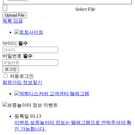
Select File
Upload File
목록
답글
아이디
필수
비밀번호
필수
로그인
자동로그인
회원가입
정보찾기
보증놀이터 정보
이벤트
등록일
03.13
이벤트
보증놀이터 정보는 텔레그램으로 연락주셔야 확
인 가능합니다.