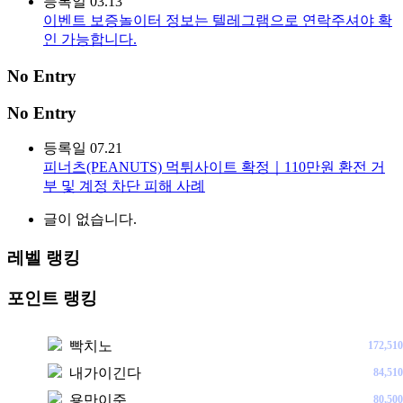
등록일
03.13
이벤트
보증놀이터 정보는 텔레그램으로 연락주셔야 확
인 가능합니다.
No Entry
No Entry
등록일
07.21
피너츠(PEANUTS) 먹튀사이트 확정｜110만원 환전 거
부 및 계정 차단 피해 사례
글이 없습니다.
레벨 랭킹
포인트 랭킹
빡치노
172,510
1
내가이긴다
84,510
2
용만이준
80,500
3