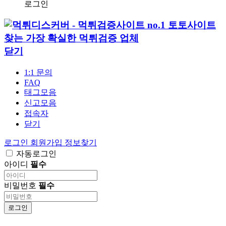
로그인
닫기
1:1 문의
FAQ
태그모음
신고모음
접속자
닫기
로그인
회원가입
정보찾기
자동로그인
아이디
필수
비밀번호
필수
로그인