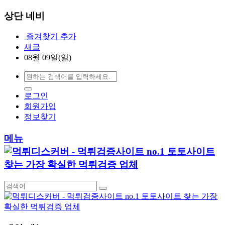
상단 네비
즐겨찾기 추가
새글
08월 09일(일)
로그인
회원가입
정보찾기
메뉴