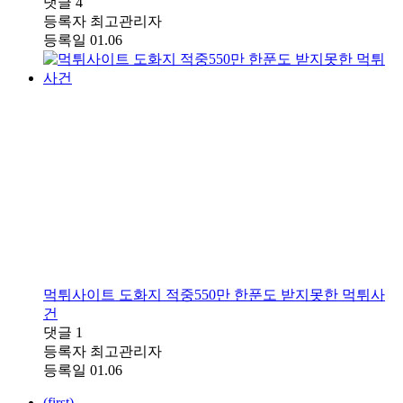
댓글
4
등록자
최고관리자
등록일
01.06
먹튀사이트 도화지 적중550만 한푼도 받지못한 먹튀사
건
댓글
1
등록자
최고관리자
등록일
01.06
(first)