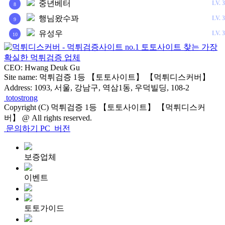
중년베터
LV.
3
8
행님왔수꽈
LV.
3
9
유성우
LV.
3
10
CEO: Hwang Deuk Gu
Site name: 먹튀검증 1등 【토토사이트】 【먹튀디스커버】
Address: 1093, 서울, 강남구, 역삼1동, 우덕빌딩, 108-2
totostrong
Copyright (C) 먹튀검증 1등 【토토사이트】 【먹튀디스커
버】 @ All rights reserved.
문의하기
PC
버전
보증업체
이벤트
토토가이드