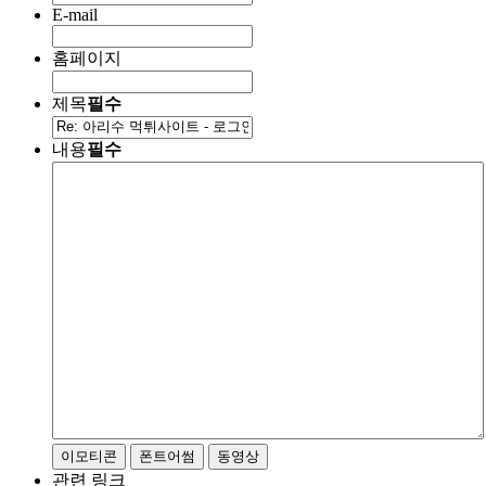
E-mail
홈페이지
제목
필수
내용
필수
이모티콘
폰트어썸
동영상
관련 링크