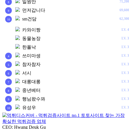
일원만
71,200
8
먼저갑니다
69,600
9
sm건담
62,300
10
카와이짱
LV.
4
1
동물농장
LV.
3
2
한폴낙
LV.
3
3
쓰미마셍
LV.
3
4
참자참자
LV.
3
5
서시
LV.
3
6
대롱대롱
LV.
3
7
중년베터
LV.
3
8
행님왔수꽈
LV.
3
9
유성우
LV.
3
10
CEO: Hwang Deuk Gu