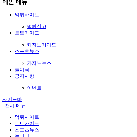
메인 메뉴
먹튀사이트
먹튀신고
토토가이드
카지노가이드
스포츠뉴스
카지노뉴스
놀이터
공지사항
이벤트
사이드바
전체
메뉴
먹튀사이트
토토가이드
스포츠뉴스
놀이터