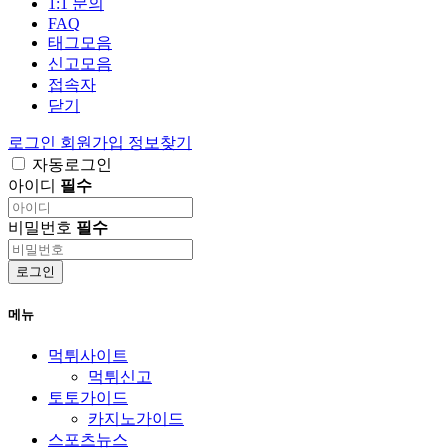
1:1 문의
FAQ
태그모음
신고모음
접속자
닫기
로그인
회원가입
정보찾기
자동로그인
아이디
필수
비밀번호
필수
로그인
메뉴
먹튀사이트
먹튀신고
토토가이드
카지노가이드
스포츠뉴스