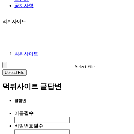
공지사항
먹튀사이트
먹튀사이트
Select File
Upload File
먹튀사이트 글답변
글답변
이름
필수
비밀번호
필수