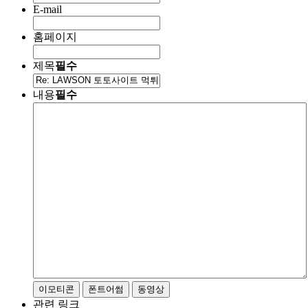
E-mail
홈페이지
제목
필수
내용
필수
이모티콘
폰트어썸
동영상
관련 링크