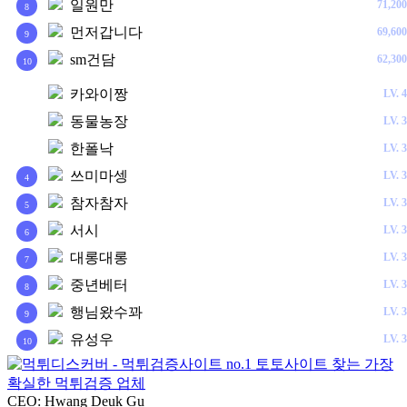
일원만
71,200
8
먼저갑니다
69,600
9
sm건담
62,300
10
카와이짱
LV.
4
1
동물농장
LV.
3
2
한폴낙
LV.
3
3
쓰미마셍
LV.
3
4
참자참자
LV.
3
5
서시
LV.
3
6
대롱대롱
LV.
3
7
중년베터
LV.
3
8
행님왔수꽈
LV.
3
9
유성우
LV.
3
10
CEO: Hwang Deuk Gu