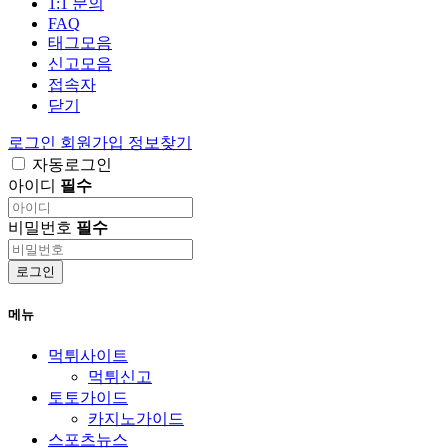
1:1 문의
FAQ
태그모음
신고모음
접속자
닫기
로그인
회원가입
정보찾기
자동로그인
아이디
필수
비밀번호
필수
로그인
메뉴
먹튀사이트
먹튀신고
토토가이드
카지노가이드
스포츠뉴스