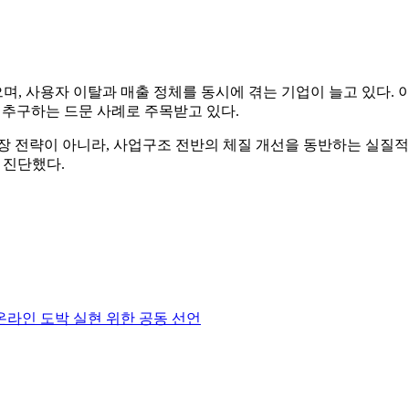
, 사용자 이탈과 매출 정체를 동시에 겪는 기업이 늘고 있다.
을 추구하는 드문 사례로 주목받고 있다.
장 전략이 아니라, 사업구조 전반의 체질 개선을 동반하는 실질적
 진단했다.
 온라인 도박 실현 위한 공동 선언