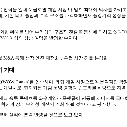
전략을 앞세워 글로벌 게임 시장 내 입지 확대에 박차를 가하고
데, 기존 북미 중심의 수익 구조를 다각화하면서 중장기적 성장을
외형 확대를 넘어 수익성과 구조적 전환을 동시에 꾀하고 있다”며
 28% 이상의 상승 여력을 반영한 수치다.
지 기대
WOW Games)를 인수하며, 유럽 게임 시장으로의 본격적인 확
 개발사로, 현지화된 게임 운영 경험과 인프라를 바탕으로 지역 
 제작 슬롯 콘텐츠를 와우게임즈 플랫폼에 연동해 시너지를 극대
 확산과 장기 수익성 개선의 기회가 될 것”이라고 평가했다.
부터 실적에 본격 반영될 것으로 보고 있다.