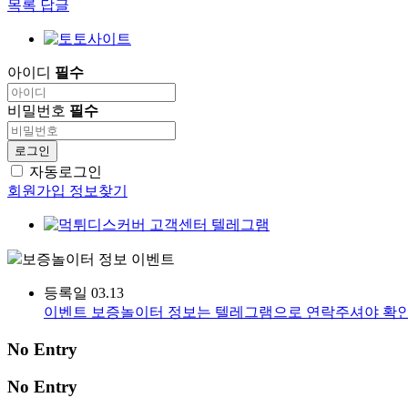
목록
답글
아이디
필수
비밀번호
필수
로그인
자동로그인
회원가입
정보찾기
보증놀이터 정보
이벤트
등록일
03.13
이벤트
보증놀이터 정보는 텔레그램으로 연락주셔야 확인
No Entry
No Entry