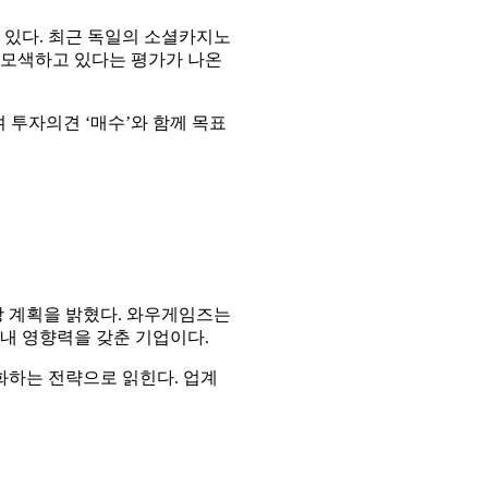
 있다. 최근 독일의 소셜카지노
 모색하고 있다는 평가가 나온
 투자의견 ‘매수’와 함께 목표
장 계획을 밝혔다. 와우게임즈는
내 영향력을 갖춘 기업이다.
화하는 전략으로 읽힌다. 업계