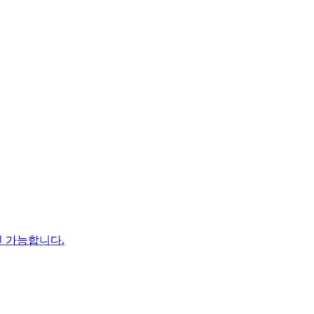
 가능합니다.