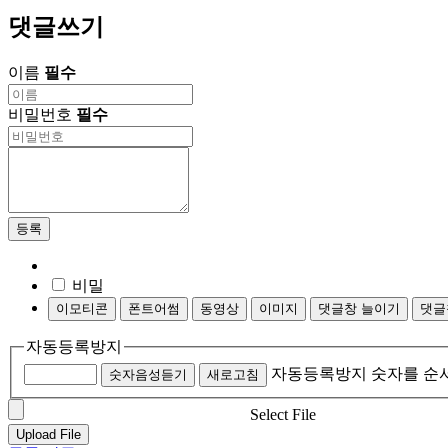
댓글쓰기
이름
필수
비밀번호
필수
등록
비밀
이모티콘
폰트어썸
동영상
이미지
댓글창 늘이기
댓글
자동등록방지
자동등록방지 숫자를 순
숫자음성듣기
새로고침
Select File
Upload File